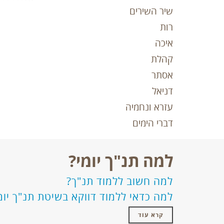
שיר השירים
שָּֽׁמָּה׃
וַֽה
ו
רות
וְצֹֽאנְכֶֽם׃
ז
איכה
לֹ֣א תַֽעֲשׂ֔
קהלת
אסתר
וְאֶל־הַֽנַּח
דניאל
וְהֵנִ֨יחַ לָכ
עזרא ונחמיה
תָבִ֔יאוּ אֵ֛ת
דברי הימים
לַֽיהוָֽה׃
וּ
יב
חֵ֥לֶק וְנַֽחֲ
למה תנ"ך יומי?
שְׁבָטֶ֔יךָ שָׁ
למה חשוב ללמוד תנ"ך?
יְהוָ֧ה אֱלֹהֶ
למה כדאי ללמוד דווקא בשיטת תנ"ך יומ
תִּשְׁפְּכֶ֖נּוּ 
קרא עוד