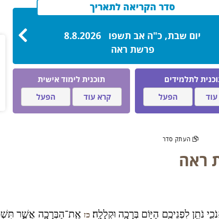
סדר הקריאה לתאריך
יום שבת, כ"ה אב תשפו 8.8.2026
פרשת ראה
כנית לתלמידים
תוכנית לימוד אישית
עוד
הפעל
קרא עוד
הפעל
ראה
כִ֛י נֹתֵ֥ן לִפְנֵיכֶ֖ם הַיּ֑וֹם בְּרָכָ֖ה וּקְלָלָֽה׃
אֶֽת־הַבְּרָכָ֑ה אֲשֶׁ֣ר תִּשְׁמְ
כז