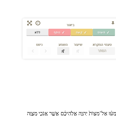
ביאור
פשוט
קשה
נוסף
ללא
טעמי המקרא
שיעור
השמע
ניווט
הסתר
ע֗וּ אֶל־מִצְוֺת֙ יְהוָ֣ה אֱלֹֽהֵיכֶ֔ם אֲשֶׁ֧ר אָֽנֹכִ֛י מְצַוֶּ֥ה