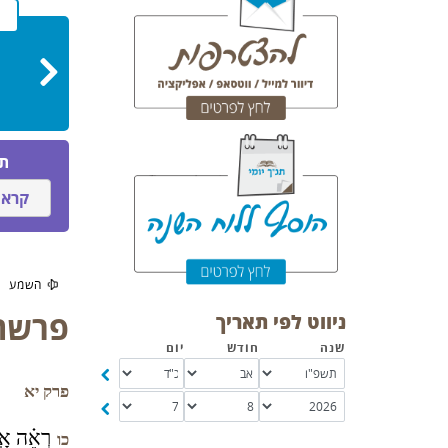
תו
קרא 
פרשת
ניווט לפי תאריך
שנה
חודש
יום
פרק יא
רְאֵ֗ה אָֽנֹ
כו