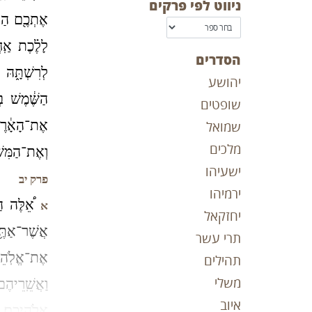
ניווט לפי פרקים
אֶתְכֶ֖ם הַיּ
לָלֶ֗כֶת אַֽח
השמע
העתק סדר
הסדרים
לְרִשְׁתָּ֑הּ
יהושע
הַשֶּׁ֔מֶשׁ בּ
שופטים
אֶת־הָאָ֔רֶץ
שמואל
מלכים
וְאֶת־הַמִּשְׁ
ישעיהו
פרק יב
ירמיהו
אֵ֠לֶּה הַֽ
א
יחזקאל
אֲשֶׁר־אַתֶּ
תרי עשר
אֶת־אֱלֹֽהֵיה
תהילים
משלי
וַאֲשֵֽׁרֵיהֶ
איוב
אֱלֹֽהֵיכֶֽם׃