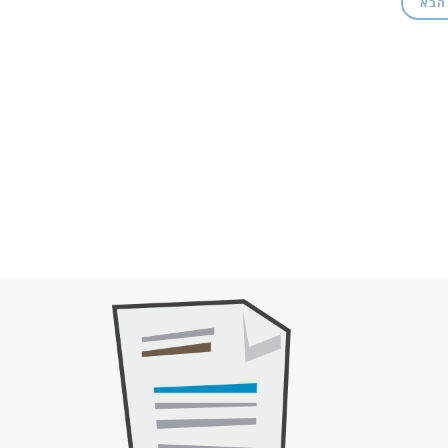
הבא
֣ת יֶדְכֶ֑ם וְנִדְרֵיכֶם֙ וְנִדְבֹ֣תֵיכֶ֔ם וּבְכֹרֹ֥ת בְּקַרְכֶ֖ם
ֶ֔ם אַתֶּ֖ם וּבָֽתֵּיכֶ֑ם אֲשֶׁ֥ר בֵּֽרַכְךָ֖ יְהוָ֥ה אֱלֹהֶֽיךָ׃
ח
ינָֽיו׃
כִּ֥י לֹֽא־בָאתֶ֖ם עַד־עָ֑תָּה אֶל־הַמְּנוּחָה֙
ט
בְתֶּ֣ם בָּאָ֔רֶץ אֲשֶׁר־יְהוָ֥ה אֱלֹֽהֵיכֶ֖ם מַנְחִ֣יל אֶתְכֶ֑ם
בְחַר֩ יְהוָ֨ה אֱלֹֽהֵיכֶ֥ם בּוֹ֙ לְשַׁכֵּ֤ן שְׁמוֹ֙ שָׁ֔ם שָׁ֣מָּה
 וּתְרֻמַ֣ת יֶדְכֶ֔ם וְכֹל֙ מִבְחַ֣ר נִדְרֵיכֶ֔ם אֲשֶׁ֥ר תִּדְּר֖וּ
וְאַמְהֹֽתֵיכֶ֑ם וְהַלֵּוִי֙ אֲשֶׁ֣ר בְּשַֽׁעֲרֵיכֶ֔ם כִּ֣י אֵ֥ין ל֛וֹ
רְאֶֽה׃
כִּ֣י אִם־בַּמָּק֞וֹם אֲשֶׁר־יִבְחַ֤ר יְהוָה֙ בְּאַחַ֣ד
יד
כָל־אַוַּ֨ת נַפְשְׁךָ֜ תִּזְבַּ֣ח ׀ וְאָֽכַלְתָּ֣ בָשָׂ֗ר כְּבִרְכַּ֨ת
י וְכָֽאַיָּֽל׃
רַ֥ק הַדָּ֖ם לֹ֣א תֹאכֵ֑לוּ עַל־הָאָ֥רֶץ
טז
ֶ֔ךָ וּבְכֹרֹ֥ת בְּקָֽרְךָ֖ וְצֹאנֶ֑ךָ וְכָל־נְדָרֶ֨יךָ֙ אֲשֶׁ֣ר תִּדֹּ֔ר