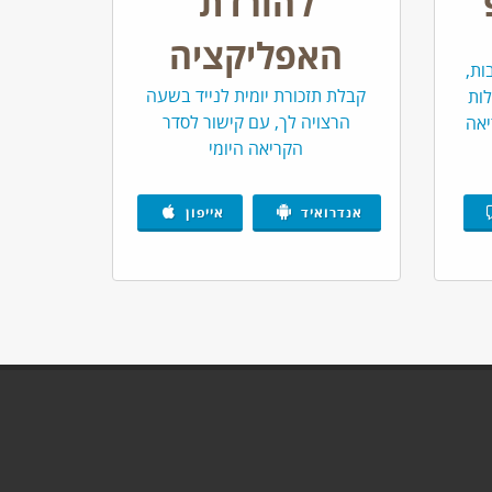
להורדת
ֽיו׃
כִּ֤י הָרֹג֙ תַּֽהַרְגֶ֔נּוּ יָ֥דְךָ֛ תִּֽהְיֶה־בּ֥וֹ בָרִֽאשׁוֹנָ֖ה
י
האפליקציה
ִֽיחֲךָ֙ מֵעַל֙ יְהוָ֣ה אֱלֹהֶ֔יךָ הַמּוֹצִֽיאֲךָ֛ מֵאֶ֥רֶץ מִצְרַ֖יִם
ות,
קבלת תזכורת יומית לנייד בשעה
לות
ע הַזֶּ֖ה בְּקִרְבֶּֽךָ׃
כִּֽי־תִשְׁמַ֞ע בְּאַחַ֣ת עָרֶ֗יךָ אֲשֶׁר֩
יג
הרצויה לך, עם קישור לסדר
יאה
הקריאה היומי
֙ מִקִּרְבֶּ֔ךָ וַיַּדִּ֛יחוּ אֶת־יֹֽשְׁבֵ֥י עִירָ֖ם לֵאמֹ֑ר נֵֽלְכָ֗ה
ָּ֖ הֵיטֵ֑ב וְהִנֵּ֤ה אֱמֶת֙ נָכ֣וֹן הַדָּבָ֔ר נֶֽעֶשְׂתָ֛ה הַתּֽוֹעֵבָ֥ה
אנדרואיד
אייפון
ָ֧הּ וְאֶת־כָּל־אֲשֶׁר־בָּ֛הּ וְאֶת־בְּהֶמְתָּ֖הּ לְפִי־חָֽרֶב׃
־כָּל־שְׁלָלָהּ֙ כָּלִ֔יל לַֽיהוָ֖ה אֱלֹהֶ֑יךָ וְהָֽיְתָה֙ תֵּ֣ל
֜ה מֵֽחֲר֣וֹן אַפּ֗וֹ וְנָֽתַן־לְךָ֤ רַֽחֲמִים֙ וְרִֽחַמְךָ֣ וְהִרְבֶּ֔ךָ
וֺתָ֔יו אֲשֶׁ֛ר אָֽנֹכִ֥י מְצַוְּךָ֖ הַיּ֑וֹם לַֽעֲשׂוֹת֙ הַיָּשָׁ֔ר
נֵיכֶ֖ם לָמֵֽת׃
כִּ֣י עַ֤ם קָדוֹשׁ֙ אַתָּ֔ה לַֽיהוָ֖ה אֱלֹהֶ֑יךָ
ב