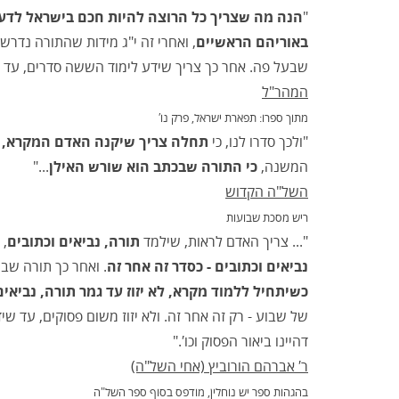
"
הנה מה שצריך כל הרוצה להיות חכם בישראל לדע
באוריהם הראשיים
, ואחרי זה י"ג מידות שהתורה נדרש
שבעל פה. אחר כך צריך שידע לימוד הששה סדרים, עד ש
המהר"ל
מתוך ספרו: תפארת ישראל, פרק נו′
"ולכך סדרו לנו, כי
תחלה צריך שיקנה האדם המקרא, 
המשנה,
כי התורה שבכתב הוא שורש האילן
..."
השל"ה הקדוש
ריש מסכת שבועות
"... צריך האדם לראות, שילמד
תורה, נביאים וכתובים
, 
נביאים וכתובים - כסדר זה אחר זה
. ואחר כך תורה שבע
כשיתחיל ללמוד מקרא, לא יזוז עד גמר תורה, נביאים
של שבוע - רק זה אחר זה. ולא יזוז משום פסוקים, עד ש
דהיינו ביאור הפסוק וכו′."
ר′ אברהם הורוביץ (אחי השל"ה)
בהגהות ספר יש נוחלין, מודפס בסוף ספר השל"ה