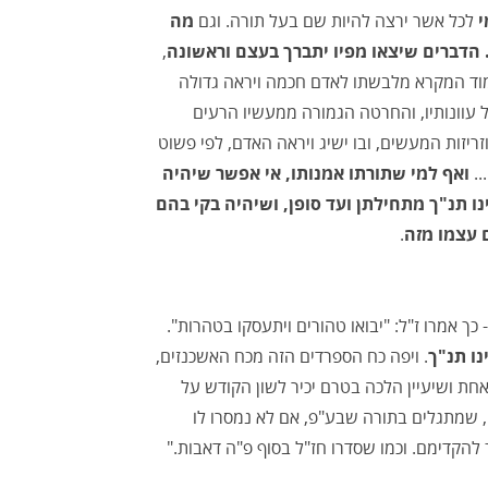
י
לכל אשר ירצה להיות שם בעל תורה. וגם
מה
. הדברים שיצאו מפיו יתברך בעצם וראשונה
,
למוד המקרא מלבשתו לאדם חכמה ויראה גדולה
 עוונותיו, והחרטה הגמורה ממעשיו הרעים
יזות המעשים, ובו ישיג ויראה האדם, לפי פשוט
..
ואף למי שתורתו אמנותו, אי אפשר שיהיה
ו תנ"ך מתחילתן ועד סופן, ושיהיה בקי בהם
 עצמו מזה
.
כך אמרו ז"ל: "יבואו טהורים ויתעסקו בטהרות".
נו תנ"ך
. ויפה כח הספרדים הזה מכח האשכנזים,
חת ושיעיין הלכה בטרם יכיר לשון הקודש על
ה, שמתגלים בתורה שבע"פ, אם לא נמסרו לו
הקדימם. וכמו שסדרו חז"ל בסוף פ"ה דאבות."