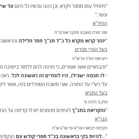
"ויתחיל עמו מספר ויקרא, וכן נהגו עכשיו כל היום
עד שיק
עשר."
החיד"א
ספר מורה באצבע סימן ג′ אות קי"ח
"
יזהר קרוא מקרא כל כ"ד תנ"ך חוזר חלילה
והראשונים 
בעל הפרי מגדים
ריש ספר פמ"ג על או"ח
"והבחורים אשר אומרים, כי חרפה להם ללמוד בישיבה פר
-
לו חכמה ישכילו, היו לומדים זה ראשונה לכל
. ראה 
על רש"י על התורה. ואני משבח הספרדים בזה, אשר לימו
בעל התניא
פרק ב′ הלכה ט′
"
והקריאה בתנ"ך
לעיתים מזומנים יש לו קדימה על הכל.
הגר"א
הקדמה לביאור הגר"א על שו"ע או"ח
"...
להיות בקי בראשונה בכ"ד ספרי קודש עם
הנקודות