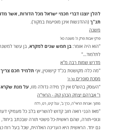
להלן יוצגו דברי חכמי ישראל מכל הדורות, אשר מד
תנ"ך
(ההדגשות אינן מופיעות במקור).
משנה
פרקי אבות פרק ה′ משנה כא′
"הוא היה אומר:
בן חמש שנים למקרא
, בן עשר למשנה
לתלמוד..."
מדרש שמות רבה
מ"א
"מה כלה מקושטת בכ"ד קישוטין, אף
תלמיד חכם צריך ל
מסכת סופרים
טו′ ה′
"העוסק בהש"ס אין לך מידה גדולה מזו,
על מנת
שקרא
ו
ר′ אברהם יצחק הכהן קוק - הראי"ה
מתוך: אגרות הראי"ה, כרך ב′, עמ′ קיט, רט, רלח
"מאז הנני רואה חוב קדוש להשריש בלב כל מעמיקי דעת
וגופי-תורה, שהם ראשית-כל פשטי תורה שבכתב ביחוד,
גם יחד. הראשית היא העריגה האלהית, שכל בעל רוח כבי