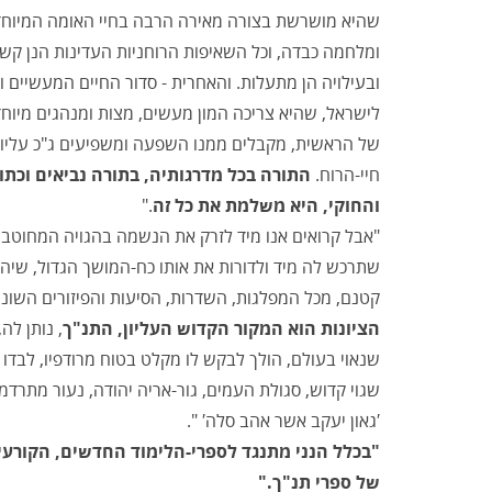
שהיא מושרשת בצורה מאירה הרבה בחיי האומה המיוחד 
ומלחמה כבדה, וכל השאיפות הרוחניות העדינות הנן קשו
ובעילויה הן מתעלות. והאחרית - סדור החיים המעשיים 
לישראל, שהיא צריכה המון מעשים, מצות ומנהגים מיוח
של הראשית, מקבלים ממנו השפעה ומשפיעים ג"כ עליו,
חיי-הרוח.
התורה בכל מדרגותיה, בתורה נביאים וכתו
והחוקי, היא משלמת את כל זה
."
"אבל קרואים אנו מיד לזרק את הנשמה בהגויה המחוטבת
שתרכש לה מיד ולדורות את אותו כח-המושך הגדול, שיהי
קטנם, מכל המפלגות, השדרות, הסיעות והפיזורים השוני
הציונות הוא המקור הקדוש העליון, התנ"ך
, נותן לה
שנאוי בעולם, הולך לבקש לו מקלט בטוח מרודפיו, לבדו 
שגוי קדוש, סגולת העמים, גור-אריה יהודה, נעור מתרדמ
′גאון יעקב אשר אהב סלה′ ".
"בכלל הנני מתנגד לספרי-הלימוד החדשים, הקורעים
של ספרי תנ"ך."