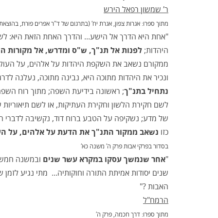
ר′ שמשון רפאל הירש
מתוך ספרו: אגרות צפון, אגרת יח′ (בתרגום של ד"ר אפרים פורת, בהוצאת
"אחת היא הדרך אל הישע... והדרך האחת הזאת היא: לש
היהדות;
לפנות אל תנ"ך, ש"ס ומדרש, אל מקורות ה
ממקורם נשאב את השקפת היהדות על אלהים, על העולם, 
ונכיר את היהדות מתוכה היא, נבינה מתוכה, נעלנה לדר
נתחיל בתנ"ך
; ראשונה בידיעת השפה; מתוך רוח השפה 
לשם חקירת הלשון וחקירת העתיקות, או לשם תיאוריות ש
של מדע; נשקיפה על הטבע ברוח דוד, נקשיבה לדברי הימי
כזו
נשאב ממקור התנ"ך את הדעת על אלהים, על העו
בסדור בפרקי אבות פרק ה′ משנה כא′
"
אחר שנמשך עסקו במקרא עשר שנים
ובמשנה חמש ש
שנים יסודות אמיתת התורה וחוקותיה... מתי נגיע לזמן שיח
האבות ?"
הרמח"ל
מתוך ספרו: דרך חכמה, פרק ה′