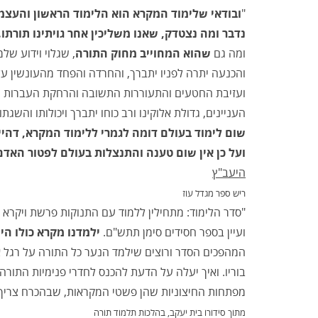
"
ובודאי שלימוד המקרא הוא הלימוד הראשון והעצמ
נדבר ומה נצטדק, שאנו משליכין אחר גויתינו תורתו
ומה גם
שהוא המחוייב מחוק התורה
, שגלוי וידוע ש
והכנעה יתרה לפניו יתברך, והחרדה והפחד מהעונשין על
ועזיבת החטעים והתעוררות התשובה והרחקת העברות וזר
העניינים, גדולת אלוקינו ורב כוחו יתברך ויכולותו והשגתו.
שום לימוד בעולם דומה לגמרי ללימוד המקרא, דהיינ
ועל כן אין שום טענה והתנצלות בעולם לפטור האדם
היעב"ץ
ריש ספר מגדל עוז
"סדר הלימוד: מתחילין ללמוד עם התנוקות פרשת ויקרא - 
ועיין בספר חסידים סימן תתש"ם.
ילמדנו מקרא כולו היי
המהפכים הסדר ורוצים שילמד הנער כל התורה על רגל א
בוריו. ואיך יעלה על הדעת להכנס לחדרי פנימיות התור
מפתחות החיצוניות שהן פשטי המקראות, שבהכרח צריך ל
מתוך סידורו בית יעקב, בהלכות תלמוד תורה